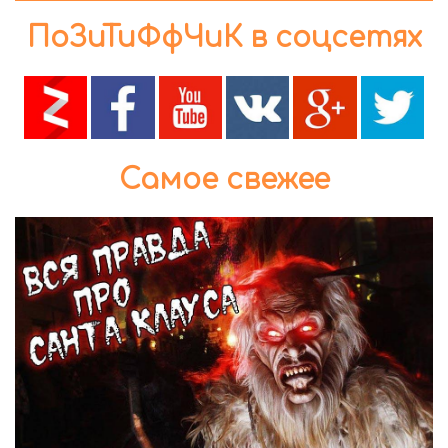
ПоЗиТиФфЧиК в соцсетях
Самое свежее