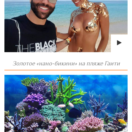
Золотое «нано-бикини» на пляже Гаити