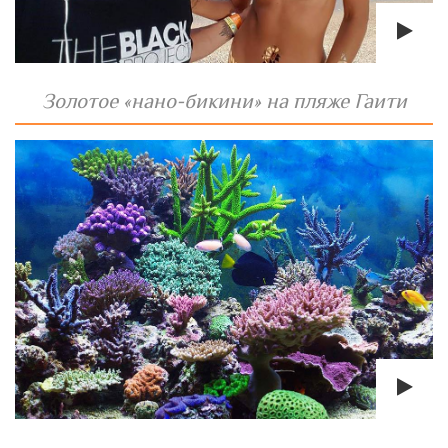
Золотое «нано-бикини» на пляже Гаити