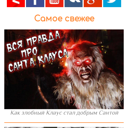
Самое свежее
Как злобный Клаус стал добрым Сантой