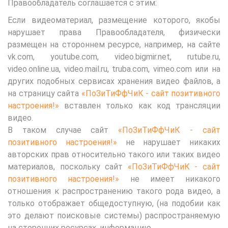
Правообладатель соглашается с этим:
Если видеоматериал, размещение которого, якобы
нарушает права Правообладателя, физически
размещен на стороннем ресурсе, например, на сайте
vk.com, youtube.com, video.bigmir.net, rutube.ru,
video.online.ua, video.mail.ru, truba.com, vimeo.com или на
других подобных сервисах хранения видео файлов, а
на страницу сайта
«ПоЗиТиФфЧиК - сайт позитивного
настроения!»
вставлен только как код трансляции
видео.
В таком случае сайт
«ПоЗиТиФфЧиК - сайт
позитивного настроения!»
не нарушает никаких
авторских прав относительно такого или таких видео
материалов, поскольку сайт
«ПоЗиТиФфЧиК - сайт
позитивного настроения!»
не имеет никакого
отношения к распространению такого рода видео, а
только отображает общедоступную, (на подобии как
это делают поисковые системы) распространяемую
на сторонних ресурсах, информацию.