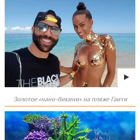
Золотое «нано-бикини» на пляже Гаити