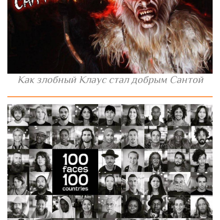
Как злобный Клаус стал добрым Сантой