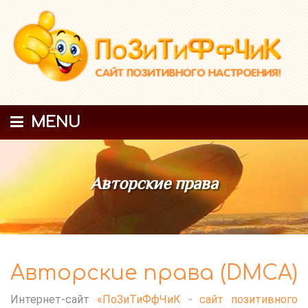
MENU
Авторские права
Авторские права (DMCA)
Интернет-сайт
«ПоЗиТиФфЧиК - сайт позитивного