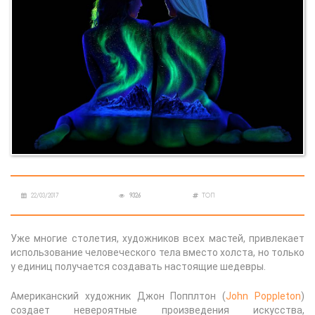
22/03/2017
9326
ТОП
Уже многие столетия, художников всех мастей, привлекает
использование человеческого тела вместо холста, но только
у единиц получается создавать настоящие шедевры.
Американский художник Джон Попплтон (
John Poppleton
)
создает невероятные произведения искусства,