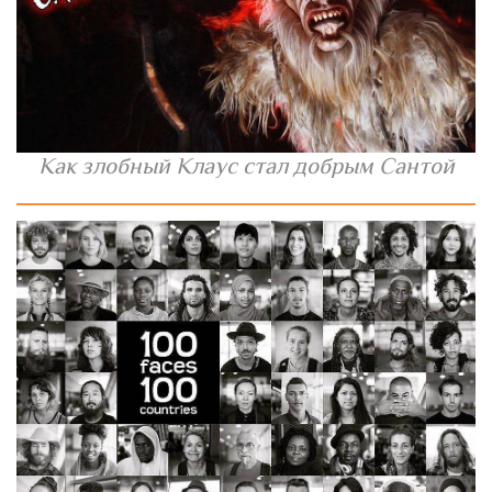
Как злобный Клаус стал добрым Сантой