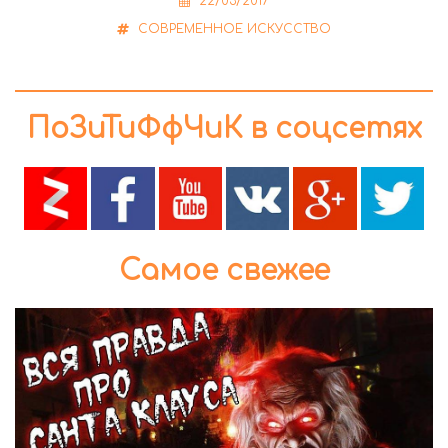
22/03/2017
СОВРЕМЕННОЕ ИСКУССТВО
ПоЗиТиФфЧиК в соцсетях
Самое свежее