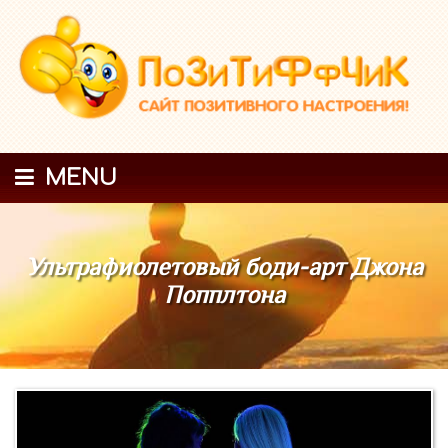
MENU
Ультрафиолетовый боди-арт Джона
Попплтона