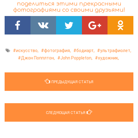
поделиться этими прекрасными
фотографиями со своими друзьями!
искусство,
фотография,
бодиарт,
ультрафиолет,
Джон Попплтон,
John Poppleton,
художник,
ПРЕДЫДУЩАЯ СТАТЬЯ
СЛЕДУЮЩАЯ СТАТЬЯ