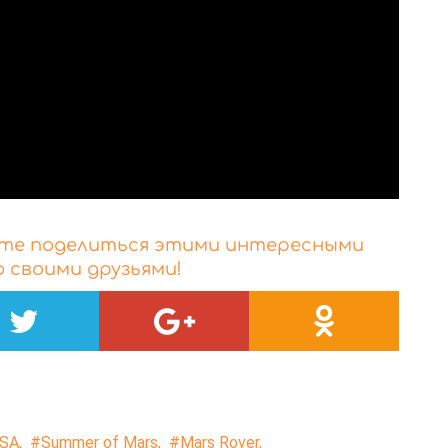
айте поделиться этими интересными
 своими друзьями!
SA,
Summer of Mars,
Mars Rover,