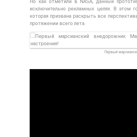
Но как отметили в NASA, данный прототип
исключительно рекламных целях. В этом г
которая призвана раскрыть все перспектив
протяжении всего лета.
Первый марсианск