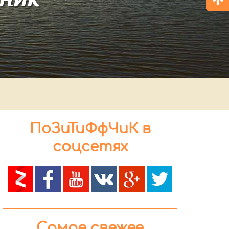
ПоЗиТиФфЧиК в
соцсетях
Самое свежее