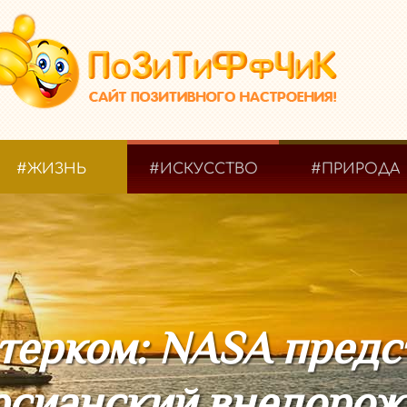
#ЖИЗНЬ
#ИСКУССТВО
#ПРИРОДА
етерком: NASA предс
рсианский внедорож