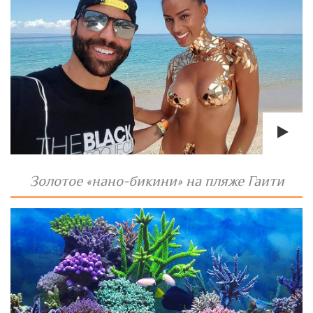
Золотое «нано-бикини» на пляже Гаити