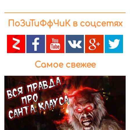
ПоЗиТиФфЧиК в соцсетях
Самое свежее