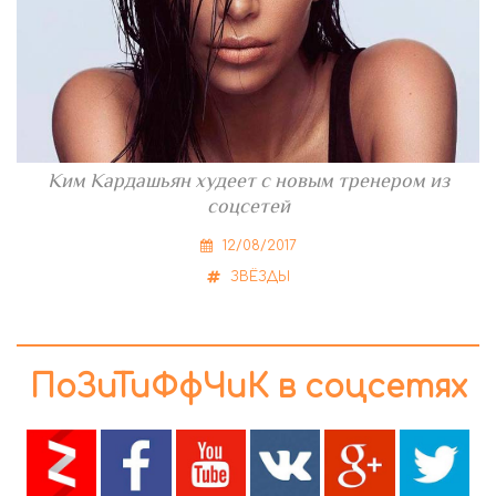
Ким Кардашьян худеет с новым тренером из
соцсетей
12/08/2017
ЗВЁЗДЫ
ПоЗиТиФфЧиК в соцсетях