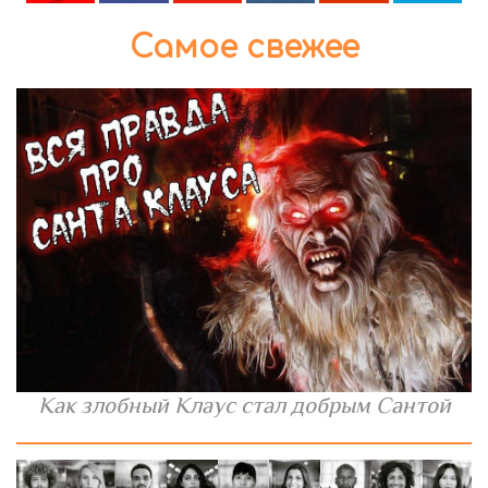
Самое свежее
Как злобный Клаус стал добрым Сантой