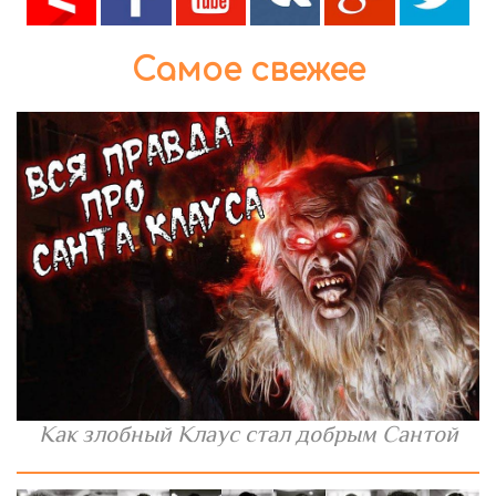
Самое свежее
Как злобный Клаус стал добрым Сантой