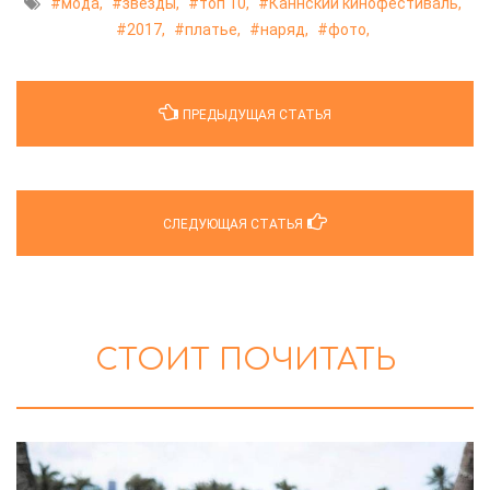
мода,
звёзды,
топ 10,
Каннский кинофестиваль,
2017,
платье,
наряд,
фото,
ПРЕДЫДУЩАЯ СТАТЬЯ
СЛЕДУЮЩАЯ СТАТЬЯ
СТОИТ ПОЧИТАТЬ