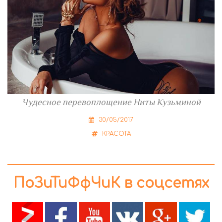
Чудесное перевоплощение Ниты Кузьминой
30/05/2017
КРАСОТА
ПоЗиТиФфЧиК в соцсетях