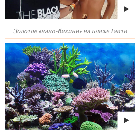
Золотое «нано-бикини» на пляже Гаити