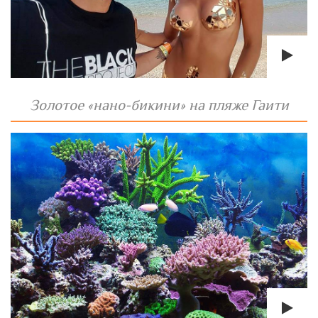
Золотое «нано-бикини» на пляже Гаити