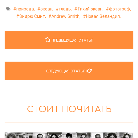
природа,
океан,
гладь,
Тихий океан,
фотограф,
Эндрю Смит,
Andrew Smith,
Новая Зеландия,
ПРЕДЫДУЩАЯ СТАТЬЯ
СЛЕДУЮЩАЯ СТАТЬЯ
СТОИТ ПОЧИТАТЬ