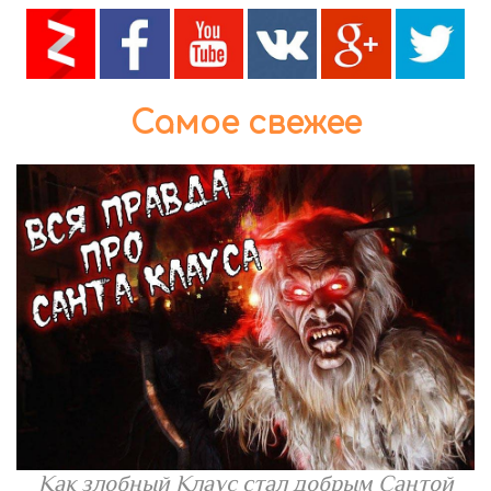
Самое свежее
Как злобный Клаус стал добрым Сантой