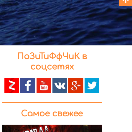
ПоЗиТиФфЧиК в
соцсетях
Самое свежее