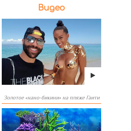
Видео
Золотое «нано-бикини» на пляже Гаити