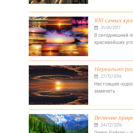
100 самых кра
31/01/2017
В сегодняшней 
красивейших уго
Нереально ре
27/12/2016
Настоящие чудес
замечать.
Величие приро
24/12/2016
Озеро Байкал – э