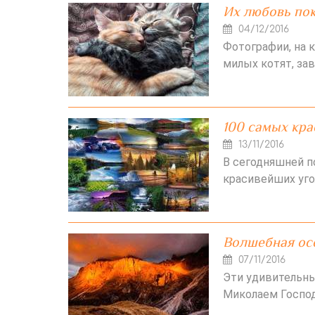
Их любовь по
04/12/2016
Фотографии, на 
милых котят, за
100 самых кра
13/11/2016
В сегодняшней 
красивейших уго
Волшебная ос
07/11/2016
Эти удивительн
Миколаем Госпо