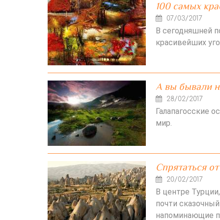
100 самых кра
07/03/2017
В сегодняшней 
красивейших уго
А вы бывали н
28/02/2017
Галапагосские о
мир.
Спрятаться от
20/02/2017
В центре Турции
почти сказочный
напоминающие п