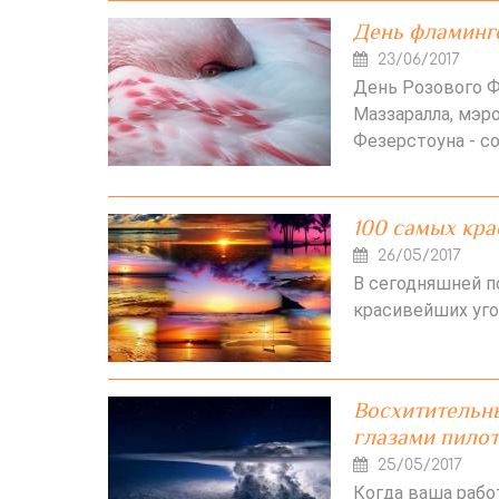
День фламинг
23/06/2017
День Розового Ф
Маззаралла, мэр
Фезерстоуна - с
100 самых кра
26/05/2017
В сегодняшней 
красивейших уго
Восхитительны
глазами пилот
25/05/2017
Когда ваша работ