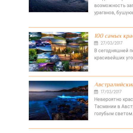
возможность зап
ураганов, бушую
100 самых кра
27/03/2017
В сегодняшней 
красивейших уго
Австралийский
17/03/2017
Невероятно крас
Тасмании в Авст
голубым светом.