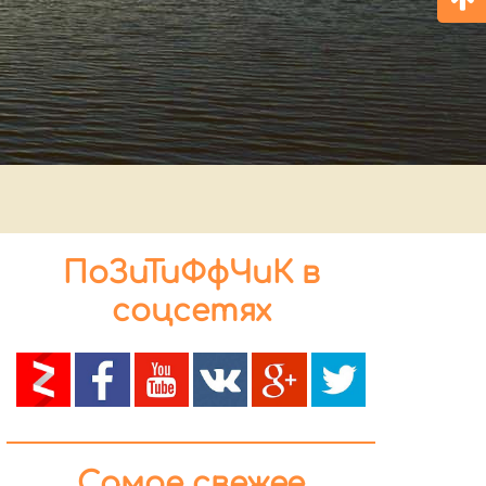
ПоЗиТиФфЧиК в
соцсетях
Самое свежее