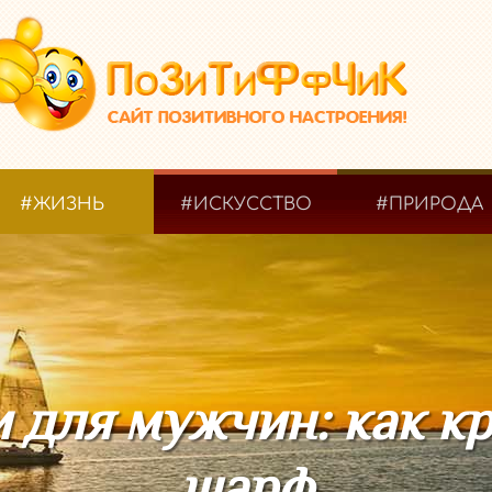
#ЖИЗНЬ
#ИСКУССТВО
#ПРИРОДА
 для мужчин: как кр
шарф