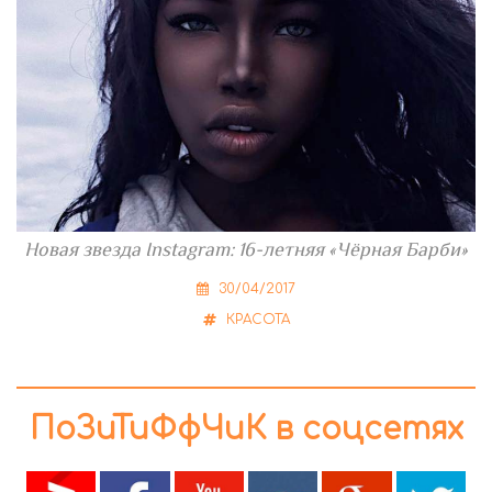
Новая звезда Instagram: 16-летняя «Чёрная Барби»
30/04/2017
КРАСОТА
ПоЗиТиФфЧиК в соцсетях