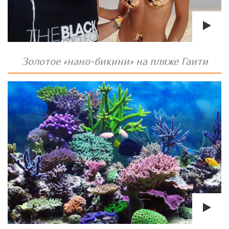
Золотое «нано-бикини» на пляже Гаити