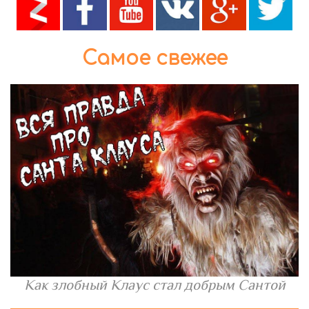
Самое свежее
Как злобный Клаус стал добрым Сантой