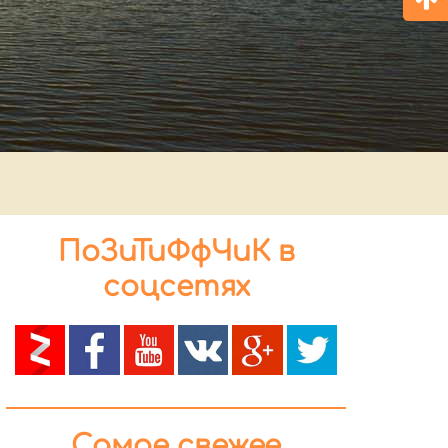
ПоЗиТиФфЧиК в
соцсетях
Самое свежее