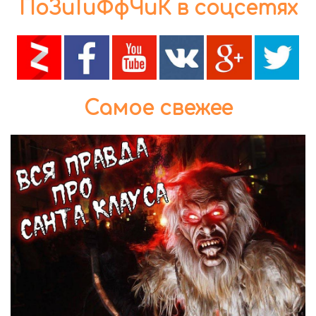
ПоЗиТиФфЧиК в соцсетях
Самое свежее