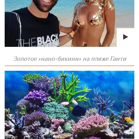
Золотое «нано-бикини» на пляже Гаити