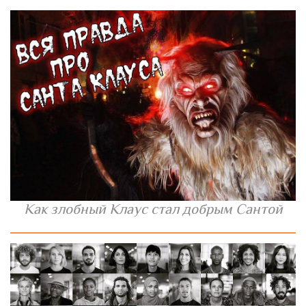
Как злобный Клаус стал добрым Сантой