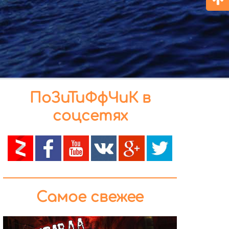
ПоЗиТиФфЧиК в
соцсетях
Самое свежее