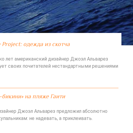
 Project: одежда из скотча
ко лет американский дизайнер Джоэл Альварез
радует своих почитателей нестандартными решениями
-бикини» на пляже Гаити
изайнер Джоэл Альварез предложил абсолютно
упальникам: не надевать, а приклеивать.