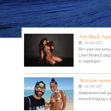
The Black Tape
26/04/2017
Вот уже несколь
(Joel Alvarez) 
в «одежде».
Золотое «нано
24/04/2017
Американский д
новый подход к к