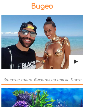
Видео
Золотое «нано-бикини» на пляже Гаити