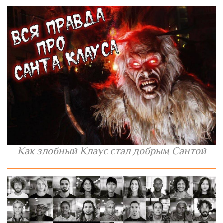
Как злобный Клаус стал добрым Сантой