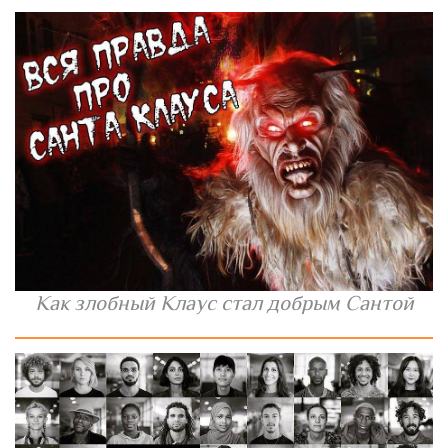
Как злобный Клаус стал добрым Сантой