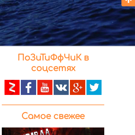
ПоЗиТиФфЧиК в
соцсетях
Самое свежее