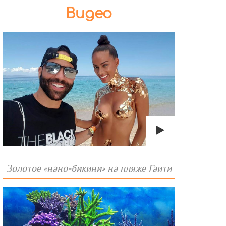
Видео
Золотое «нано-бикини» на пляже Гаити