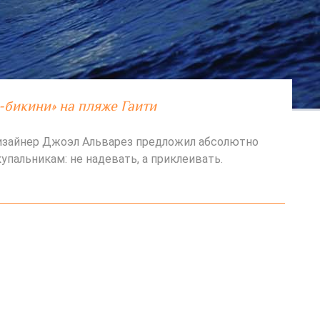
-бикини» на пляже Гаити
изайнер Джоэл Альварез предложил абсолютно
упальникам: не надевать, а приклеивать.