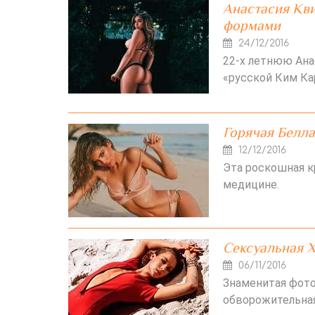
Анастасия Кви
формами
24/12/2016
22-х летнюю Ана
«русской Ким Ка
Горячая Белла
12/12/2016
Эта роскошная к
медицине.
Сексуальная Х
06/11/2016
Знаменитая фото
обворожительная