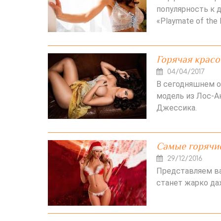
популярность к д
«Playmate of the
Горячая красот
04/04/2017
В сегодняшнем 
модель из Лос-Ан
Джессика.
Самые горячи
29/12/2016
Представляем ва
станет жарко да