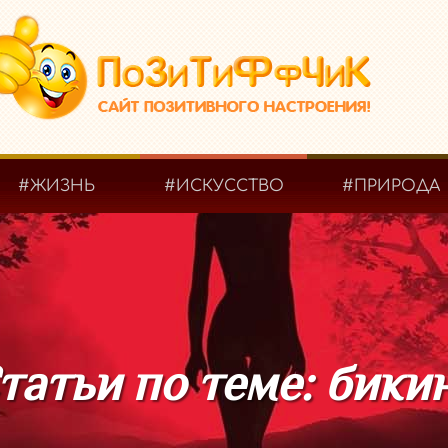
#ЖИЗНЬ
#ИСКУССТВО
#ПРИРОДА
татьи по теме: бики