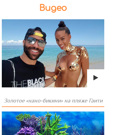
Видео
Золотое «нано-бикини» на пляже Гаити