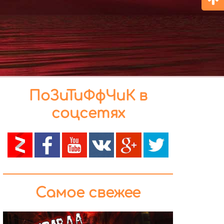
ПоЗиТиФфЧиК в
соцсетях
Самое свежее