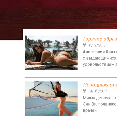
Горячие обра
11/12/2018
Анастасия Квит
с выдающимися 
удовольствием д
Неподражаема
31/05/2017
Милая девочка с
Энн Ви, появила
врачей.