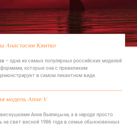
зы Анастасии Квитко
ко
– одна из самых популярных российских моделей
формами, которые она с превеликим
емонстрирует в самом пикантном виде.
я модель Anne V
 веснушками Анна Вьялицына, а в народе просто
сь на свет весной 1986 года в семье обыкновенных