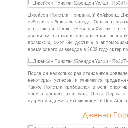
Джейсон Пристли - экранный бойфренд Дже
себе путь в большие звезды. Однако назват
с натяжкой. После «Беверли-Хиллз» в его
основном это лишь эпизодические персона
возможно, смог бы достичь в автомобильн
время одного из заездов в 2002 году актер п
После он несколько раз становился совлад
некоторых успехов, и занимался продвижен
Также Пристли пробовался в роли спорти
своего давнего товарища Люка Перри в 
супругой и двумя детьми живут в Лос-Андже
Дженни Гарт