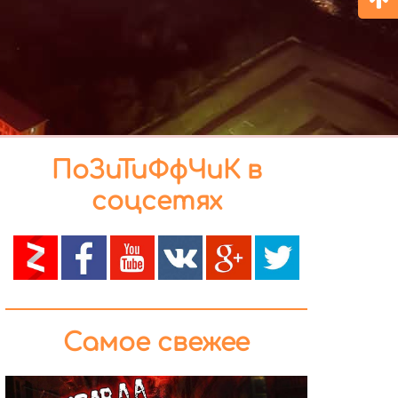
ПоЗиТиФфЧиК в
соцсетях
Самое свежее