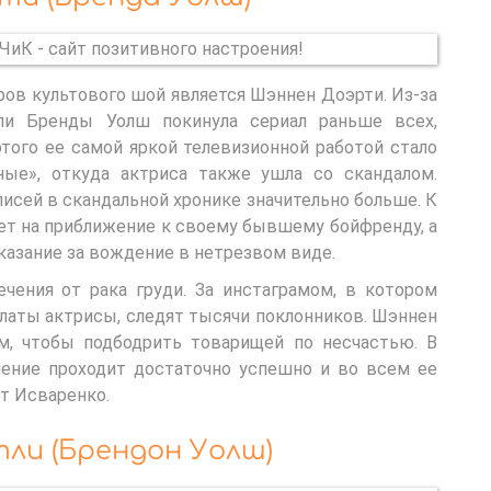
в культового шой является Шэннен Доэрти. Из-за
оли Бренды Уолш покинула сериал раньше всех,
того ее самой яркой телевизионной работой стало
ные», откуда актриса также ушла со скандалом.
писей в скандальной хронике значительно больше. К
рет на приближение к своему бывшему бойфренду, а
казание за вождение в нетрезвом виде.
ечения от рака груди. За инстаграмом, в котором
алаты актрисы, следят тысячи поклонников. Шэннен
м, чтобы подбодрить товарищей по несчастью. В
чение проходит достаточно успешно и во всем ее
т Исваренко.
ли (Брендон Уолш)