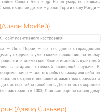
 тайны Сансет Бич» и др. Но он умер, не написав
0 млн, выделив детям – дочке Тори и сыну Рэнди –
(Дилан МакКей)
ала — Люк Перри — не так давно отпраздновал
Дилану сходили с ума тысячи поклонниц по всему
 продолжить сниматься. Засветившись в культовой
упил в стадию тотальной карьерной неудачи. К
дающемся кино — все его работы выходили либо на
Также он сыграл в нескольких заметных сериалах и
о до сих пор тайно влюблен в Дилана, есть хорошие
 был расторжен в 2003, Люк все еще не нашел даму
рин (Дэвид Сильвер)