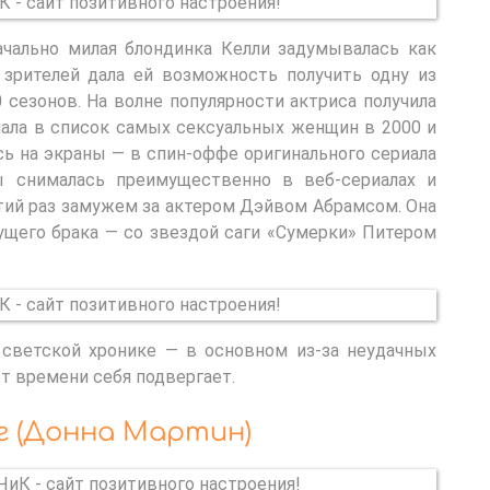
ачально милая блондинка Келли задумывалась как
зрителей дала ей возможность получить одну из
 сезонов. На волне популярности актриса получила
пала в список самых сексуальных женщин в 2000 и
ась на экраны — в спин-оффе оригинального сериала
ды снималась преимущественно в веб-сериалах и
тий раз замужем за актером Дэйвом Абрамсом. Она
щего брака — со звездой саги «Сумерки» Питером
светской хронике — в основном из-за неудачных
т времени себя подвергает.
г (Донна Мартин)