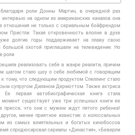
 благодаря роли Донны Мартин, в очередной раз
В интервью на одном из американских каналов она
ие отношения не только с сериальным бойфрендом
ом Пристли. Такая откровенность вполне в духе
а уже долгие годы поддерживает на плаву свою
с большой охотой приглашали на телевидение. Но
е роли.
решила реализовать себя в жанре реалити, причем
ым шагом стало шоу о себе любимой с говорящим
 к тому, что следующим продуктом Спеллинг стало
торым супругом Диланом Дермоттом. Также актриса
ю. Ее первая автобиографическая книга стала
й момент существует уже три успешных книги ее
а прессе, что они с мужем ждут пятого ребенка!
 другое, менее приятное известие: о колоссальных
им из самых влиятельных и богатых кинобоссов
ремя спродюсировал сериалы «Династия», «Беверли