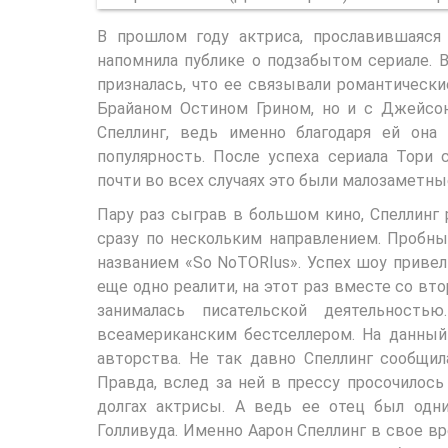
В прошлом году актриса, прославившаяся
напомнила публике о подзабытом сериале. 
призналась, что ее связывали романтическ
Брайаном Остином Грином, но и с Джейсон
Спеллинг, ведь именно благодаря ей он
популярность. После успеха сериала Тори 
почти во всех случаях это были малозаметны
Пару раз сыграв в большом кино, Спеллинг 
сразу по нескольким направлением. Пробн
названием «So NoTORIus». Успех шоу привел
еще одно реалити, на этот раз вместе со в
занималась писательской деятельность
всеамериканским бестселлером. На данны
авторства. Не так давно Спеллинг сообщил
Правда, вслед за ней в прессу просочилось
долгах актрисы. А ведь ее отец был одн
Голливуда. Именно Аарон Спеллинг в свое в