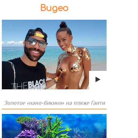
Видео
Золотое «нано-бикини» на пляже Гаити